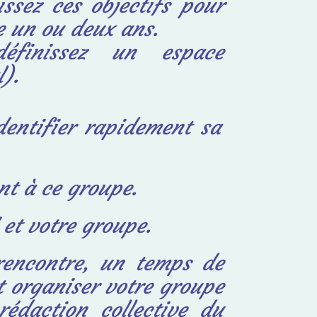
issez ces objectifs pour
le
un ou deux ans.
définissez un espace
).
entifier rapidement sa
nt à ce groupe.
 et votre groupe.
rencontre, un temps de
et organiser votre groupe
édaction collective du