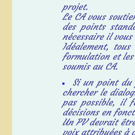
projet.
Le CA vous soutien
des
points stand
nécessaire il vous
Idéalement, tous
formulation et les
soumis au CA.
Si un point du 
chercher le
dialog
pas possible, il
f
décisions en fonc
Un PV devrait être
voix attribuées à 