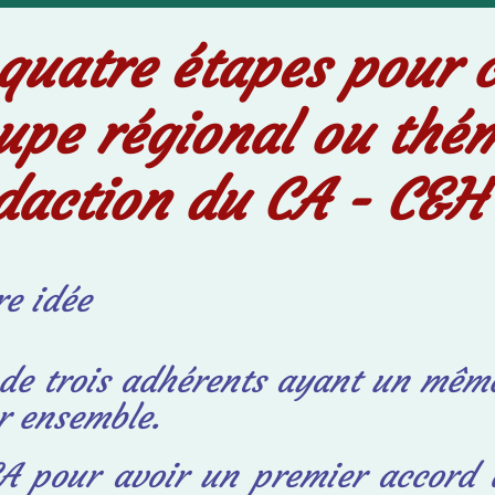
quatre étapes pour 
upe régional ou thé
daction du CA - C&H 
re idée
de trois adhérents ayant un mêm
er ensemble.
CA pour avoir un premier accord 