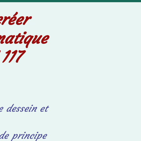
créer
matique
117
e dessein
et
de principe