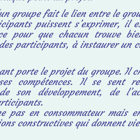
 groupe fait le lien entre le group
icipants puissent s’exprimer, il e
ace
pour que chacun trouve bien
es participants, à instaurer un cl
nt porte le projet du groupe. Il c
ses compétences. Il se sent r
 de son développement, de l’a
rticipants.
nne pas en consommateur mais en
ions constructives qui donnent vie