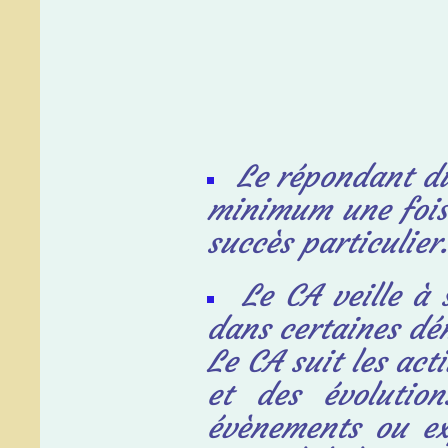
Le répondant du
minimum une fois 
succès particulier.
Le CA veille à 
dans
certaines dé
Le CA suit les act
et des
évoluti
évènements ou exp