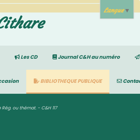
Langue
▼
Cithare
Les CD
Journal C&H au numéro
ccasion
BIBLIOTHEQUE PUBLIQUE
Conta
p Rég. ou thémat. - C&H 117
117