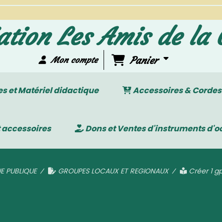
ation Les Amis de la 
Panier
Mon compte
 et Matériel didactique
Accessoires & Cordes
 accessoires
Dons et Ventes d'instruments d'o
E PUBLIQUE
GROUPES LOCAUX ET REGIONAUX
Créer 1 g
éer 1 gp Rég. ou thémat. - C&H 