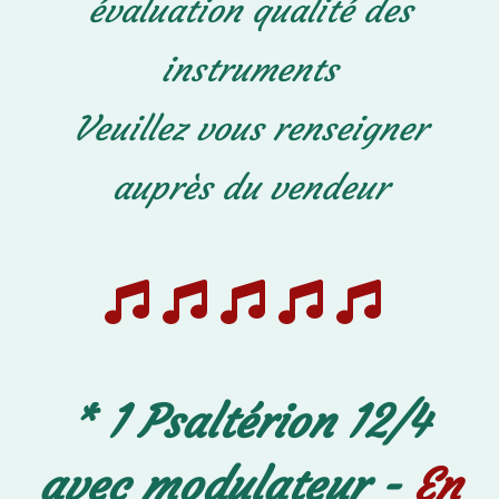
évaluation qualité des
instruments
Veuillez vous renseigner
auprès du vendeur
.





.
* 1 Psaltérion 12/4
avec modulateur -
En