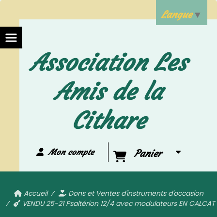
Langue
▼
Association Les
Amis de la
Cithare
Mon compte
Panier
Accueil
Dons et Ventes d'instruments d'occasion
VENDU 25-21 Psaltérion 12/4 avec modulateurs EN CALCAT