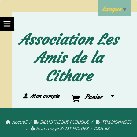
Langue
▼
Association Les
Amis de la
Cithare
Mon compte
Panier
Accueil
BIBLIOTHEQUE PUBLIQUE
TEMOIGNAGES
Hommage Sr MT HOLDER - C&H 119