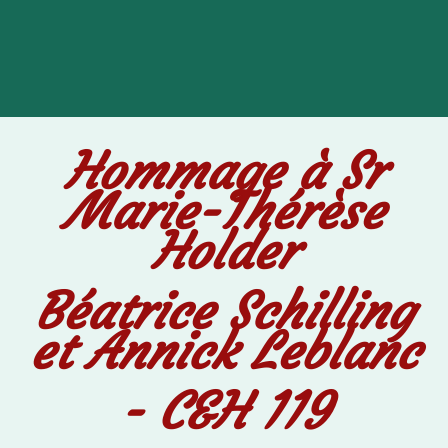
Hommage Sr MT HOLDER - C&H
119
Hommage à Sr
Marie-Thérèse
Holder
Béatrice Schilling
et Annick Leblanc
- C&H 119