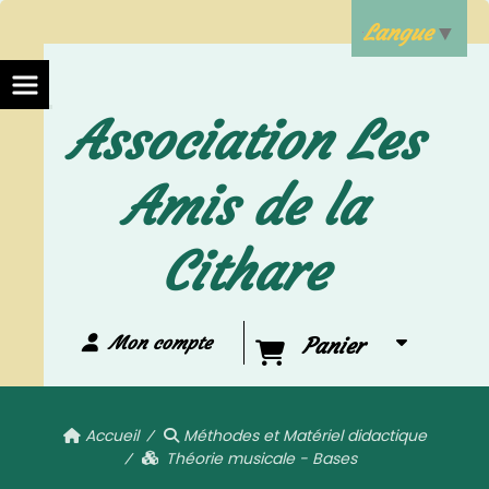
Langue
▼
Association Les
Amis de la
Cithare
Mon compte
Panier
Accueil
Méthodes et Matériel didactique
Théorie musicale - Bases