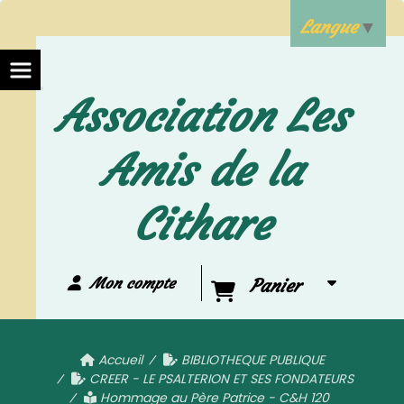
Langue
▼
Association Les
Amis de la
Cithare
Mon compte
Panier
Accueil
BIBLIOTHEQUE PUBLIQUE
CREER - LE PSALTERION ET SES FONDATEURS
Hommage au Père Patrice - C&H 120