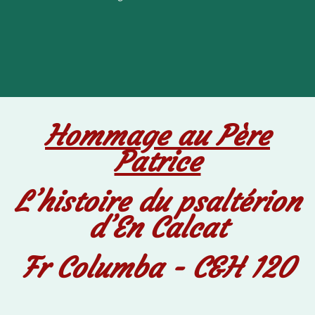
Hommage au Père Patrice -
C&H 120
Hommage au Père
Patrice
L’histoire du psaltérion
d’En Calcat
Fr Columba - C&H 120