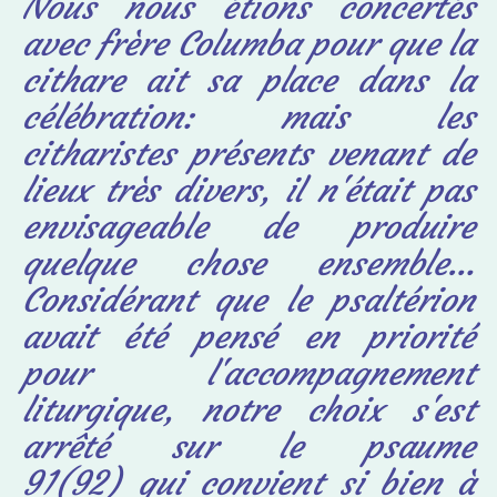
Nous nous étions concertés
avec frère Columba pour que la
cithare ait sa
place dans la
célébration: mais les
citharistes présents venant de
lieux très divers, il n'était pas
envisageable de produire
quelque chose ensemble…
Considérant que le psaltérion
avait été pensé en priorité
pour l'accompagnement
liturgique, notre choix s'est
arrêté sur le
psaume
91(92)
qui convient si bien à