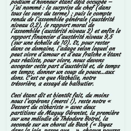
podium d’honneur étant déjà occupée –
j’ai nommé : la surprise du chef (dans
tous les sens du terme) ; puis le compte
rendu de l’assemblée générale (austérité
niveau 0,2), le rapport moral de
l’assemblée (austérité niveau 2) et enfin le
rapport financier d’austérité niveau 9,5
(sur une échelle de 10). Et, pour rester
dans ce domaine, l’adage selon lequel on
peut vivre d’amour et d’eau fraîche n’étant
pas réaliste, pour vivre, nous devons
accepter cette part d’austérité et, de temps
en temps, donner un coup de pouce…aux
dons. C’est ce que Nathalie, notre
trésorière, a essayé de balbutier.
Ceci étant dit et bientôt fait, du moins
nous l’espérons (merci !), reste notre «
Dessert du cithariste » avec deux
partitions de Maguy Gérentet, la première
sur une mélodie de Théodore Botrel, la
seconde sur un choral de Bach (« Soyez
dans la joie, parce que… », chacun pourra