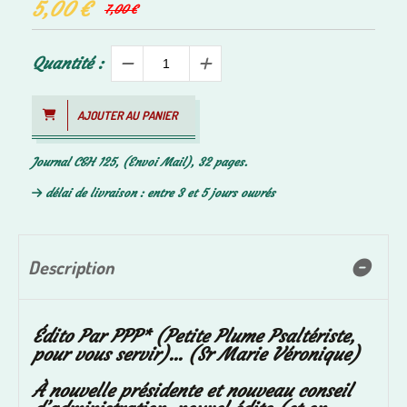
5,00
€
7,00
€
Quantité :
AJOUTER AU PANIER
Journal C&H 125, (Envoi Mail), 32 pages.
délai de livraison : entre 3 et 5 jours ouvrés
Description
Édito Par PPP* (Petite Plume Psaltériste,
pour vous servir)... (Sr Marie Véronique)
À nouvelle présidente et nouveau conseil