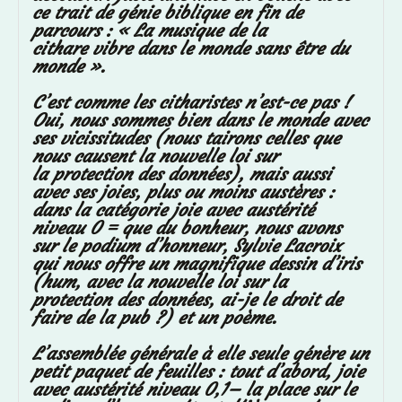
ce trait de génie biblique en fin de
parcours : « La musique de la
cithare vibre dans le monde sans être du
monde ».
C’est comme les citharistes n’est-ce pas !
Oui, nous sommes bien dans le monde avec
ses vicissitudes (nous tairons celles que
nous causent la nouvelle loi sur
la protection des données), mais aussi
avec ses joies, plus ou moins austères :
dans la
catégorie joie avec austérité
niveau 0 = que du bonheur, nous avons
sur le podium d’honneur, Sylvie Lacroix
qui nous offre un magnifique dessin d’iris
(hum, avec la nouvelle loi sur la
protection des données, ai-je le droit de
faire de la pub ?) et un poème.
L’assemblée générale à elle seule génère un
petit paquet de feuilles : tout d’abord, joie
avec austérité niveau 0,1– la place sur le