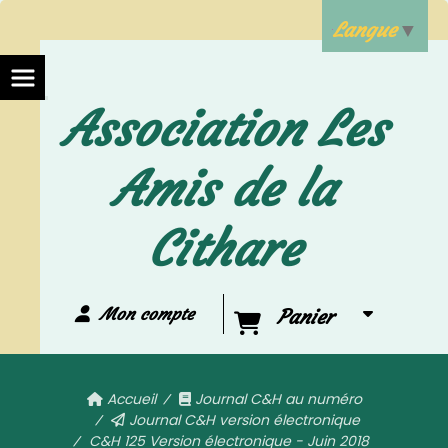
Langue
▼
Association Les
Amis de la
Cithare
Mon compte
Panier
Accueil
Journal C&H au numéro
Journal C&H version électronique
C&H 125 Version électronique - Juin 2018