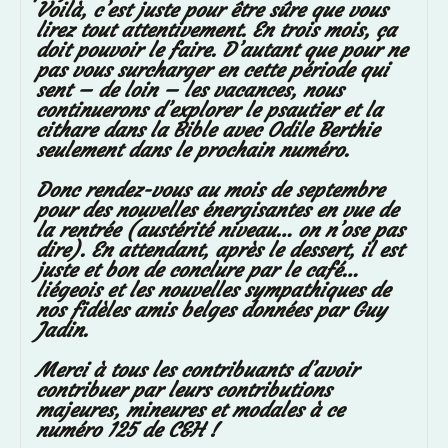
Voilà, c’est juste pour être sûre que vous
lirez tout attentivement. En trois mois, ça
doit pouvoir le faire. D’autant que pour ne
pas vous surcharger en cette période qui
sent – de loin – les vacances, nous
continuerons
d’explorer le psautier et la
cithare dans la Bible avec Odile Berthie
seulement dans le prochain numéro.
Donc rendez-vous au mois de septembre
pour des nouvelles énergisantes en vue de
la rentrée (austérité niveau… on n’ose pas
dire). En
attendant, après le dessert, il est
juste et bon de conclure par le café…
liégeois et les nouvelles sympathiques de
nos fidèles amis belges données par Guy
Jadin.
Merci à tous les contribuants d’avoir
contribuer par leurs contributions
majeures, mineures et modales à ce
numéro 125 de C&H !