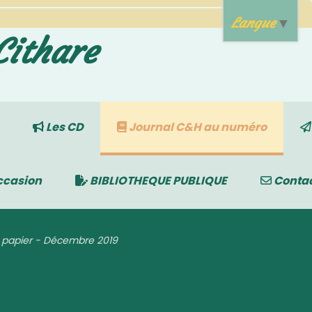
Langue
▼
Cithare
Les CD
Journal C&H au numéro
ccasion
BIBLIOTHEQUE PUBLIQUE
Conta
n papier - Décembre 2019
 2019