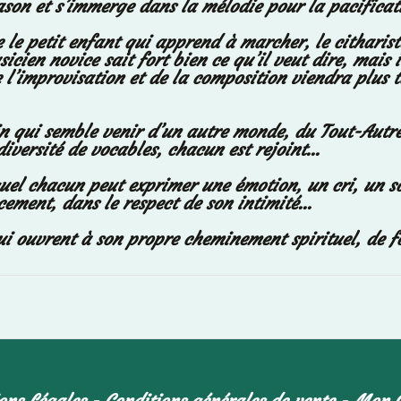
son et s’immerge dans la mélodie pour la pacificat
le petit enfant qui apprend à marcher, le citharis
icien novice sait fort bien ce qu’il veut dire, mais 
l’improvisation et de la composition viendra plus ta
in qui semble venir d’un autre monde, du Tout-Autre 
iversité de vocables, chacun est rejoint...
uel chacun peut exprimer une émotion, un cri, un so
ment, dans le respect de son intimité...
i ouvrent à son propre cheminement spirituel, de fo
ons Légales
Conditions générales de vente
Mon 