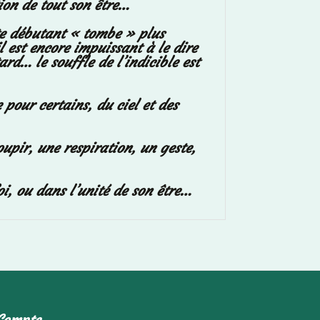
ion de tout son être…
te débutant « tombe » plus
il est encore impuissant à le dire
rd… le souffle de l’indicible est
pour certains, du ciel et des
upir, une respiration, un geste,
i, ou dans l’unité de son être…
Compte