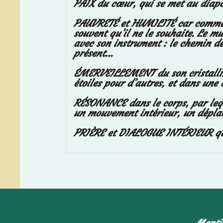
PAIX du cœur, qui se met au diapa
PAUVRETÉ et HUMILITÉ
car comme 
souvent qu’il ne le souhaite. Le mus
avec son instrument : le chemin de 
présent…
ÉMERVEILLEMENT
du son cristall
étoiles pour d’autres, et dans une d
RÉSONANCE
dans le corps, par leq
un mouvement intérieur, un déplace
PRIÈRE et DIALOGUE INTÉRIEUR
qu
Menti