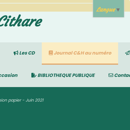
Langue
▼
Cithare
Les CD
Journal C&H au numéro
ccasion
BIBLIOTHEQUE PUBLIQUE
Conta
ion papier - Juin 2021
21