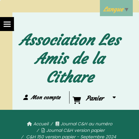
Langue
▼
Association Les
Amis de la
Cithare
Mon compte
Panier
Accueil
Journal C&H au numéro
Journal C&H version papier
C&H 150 version papier - Septembre 2024