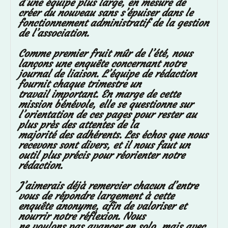
d’une équipe plus large, en mesure de
créer du nouveau sans s’épuiser dans le
fonctionnement administratif de la gestion
de l’association.
Comme premier fruit mûr de l’été, nous
lançons une enquête concernant notre
journal de liaison. L’équipe de rédaction
fournit chaque trimestre un
travail important. En marge de cette
mission bénévole, elle se questionne sur
l’orientation de ces pages pour rester au
plus près des attentes de la
majorité des adhérents. Les échos que nous
recevons sont divers, et il nous faut un
outil plus précis pour réorienter notre
rédaction.
J’aimerais déjà remercier chacun d’entre
vous de répondre largement à cette
enquête anonyme, afin de valoriser et
nourrir notre réflexion. Nous
ne voulons pas avancer en solo, mais avec