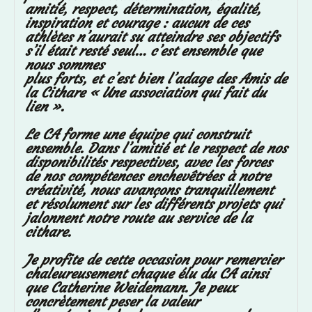
amitié, respect, détermination, égalité,
inspiration et courage : aucun de ces
athlètes n’aurait su atteindre ses objectifs
s’il était resté seul… c’est ensemble que
nous sommes
plus forts, et c’est bien l’adage des Amis de
la Cithare « Une association qui fait du
lien ».
Le CA forme une équipe qui construit
ensemble. Dans l’amitié et le respect de nos
disponibilités respectives, avec les forces
de nos compétences enchevêtrées à notre
créativité, nous avançons tranquillement
et résolument sur les différents projets qui
jalonnent notre route au service de la
cithare.
Je profite de cette occasion pour remercier
chaleureusement chaque élu du CA ainsi
que Catherine Weidemann. Je peux
concrètement peser la valeur