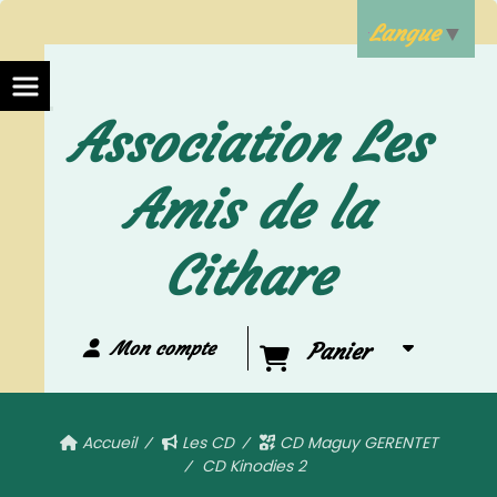
Langue
▼
Association Les
Amis de la
Cithare
Mon compte
Panier
Accueil
Les CD
CD Maguy GERENTET
CD Kinodies 2