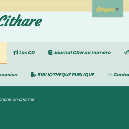
Langue
▼
Cithare
Les CD
Journal C&H au numéro
ccasion
BIBLIOTHEQUE PUBLIQUE
Conta
manche en charme
arme