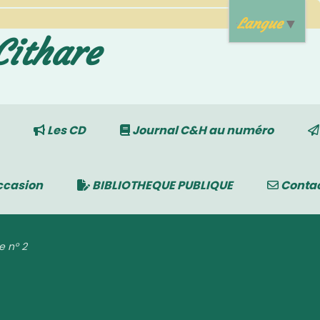
Langue
▼
Cithare
Les CD
Journal C&H au numéro
ccasion
BIBLIOTHEQUE PUBLIQUE
Conta
e n° 2