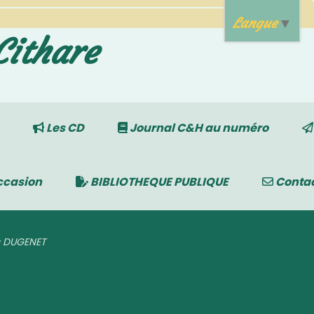
Langue
▼
Cithare
Les CD
Journal C&H au numéro
ccasion
BIBLIOTHEQUE PUBLIQUE
Conta
ois DUGENET
T