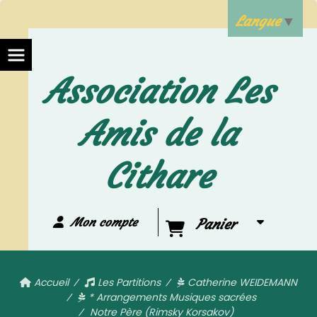
Langue
▼
Association Les
Amis de la
Cithare
Mon compte
Panier
Accueil
Les Partitions
Catherine WEIDEMANN
* Arrangements Musiques sacrées
Notre Père (Rimsky Korsakov)