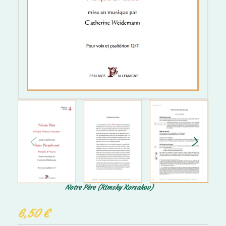
Notre Père (Rimsky Korsakov)
6,50
€