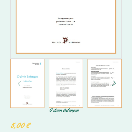
Ô divin Enfançon
5,00
€