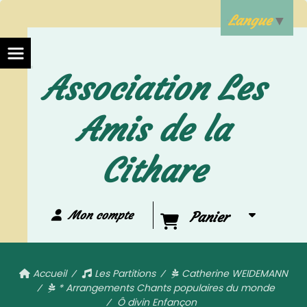
Langue
▼
Association Les
Amis de la
Cithare
Mon compte
Panier
Accueil
Les Partitions
Catherine WEIDEMANN
* Arrangements Chants populaires du monde
Ô divin Enfançon