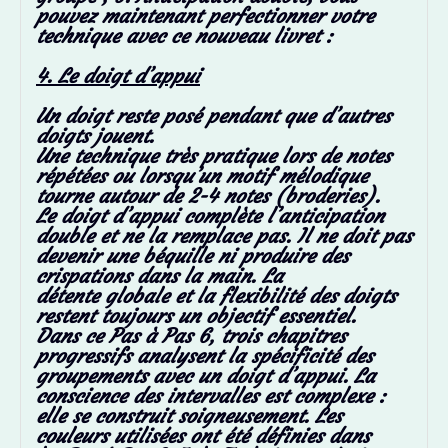
pouvez maintenant perfectionner votre
technique avec ce nouveau livret :
4. Le doigt d’appui
Un doigt reste posé pendant que d’autres
doigts jouent.
Une technique très pratique lors de notes
répétées ou lorsqu’un motif mélodique
tourne autour de 2-4 notes (broderies).
Le doigt d’appui complète l’anticipation
double et ne la remplace pas. Il ne doit
pas
devenir une béquille ni produire des
crispations dans la main. La
détente
globale et la flexibilité des doigts
restent toujours un objectif essentiel.
Dans ce Pas à Pas 6, trois chapitres
progressifs analysent la spécificité des
groupements avec un doigt d’appui. La
conscience des intervalles est complexe :
elle se construit soigneusement. Les
couleurs utilisées ont été définies dans