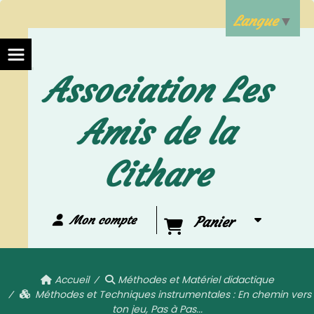
Langue
▼
Association Les
Amis de la
Cithare
Mon compte
Panier
Accueil
Méthodes et Matériel didactique
Méthodes et Techniques instrumentales : En chemin vers
ton jeu, Pas à Pas...