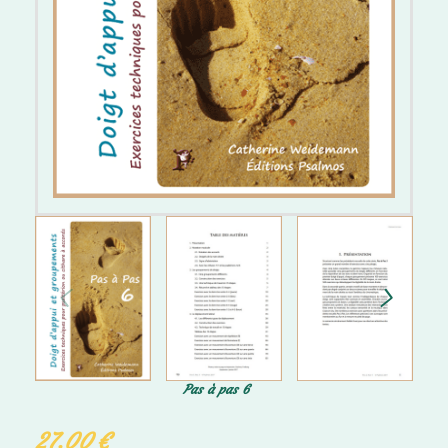
Pas à pas 6
27,00
€