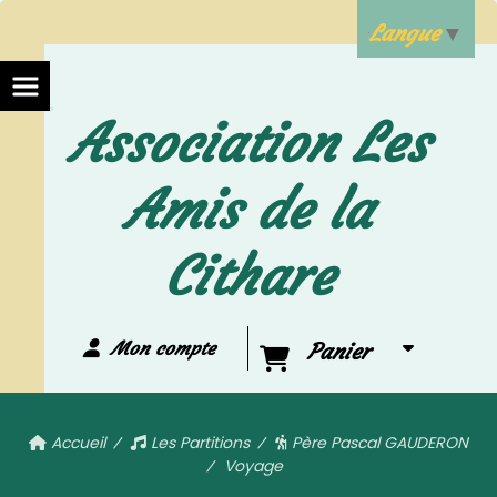
Langue
▼
Association Les
Amis de la
Cithare
Mon compte
Panier
Accueil
Les Partitions
Père Pascal GAUDERON
Voyage