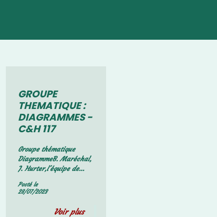
Groupes thématiques
GROUPE
THEMATIQUE :
DIAGRAMMES -
C&H 117
Groupe thématique
DiagrammeB. Maréchal,
J. Hurter,l'équipe de
rédaction - C&H 117La
Posté le
rédaction a pris contact
28/07/2023
avec Jean Hurter pour
compléter les
Voir plus