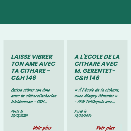
Nos professeures
LAISSE VIBRER
A L'ECOLE DE LA
TON AME AVEC
CITHARE AVEC
TA CITHARE -
M. GERENTET-
C&H 146
C&H 146
Laisse vibrer ton âme
« À l’école de la cithare,
avec ta cithareCatherine
avec Maguy Gérentet »
Weidemann - C&H
- C&H 146Depuis une
146Suivre des cours pour
trentaine d’années, j’ai
Posté le
Posté le
se former à jouer sa
plaisir à utiliser cette
12/12/2024
12/12/2024
cithare : est-ce bien
formule pour présenter
utile ? Estce qu’il n’est
mon enseignement ! De
Voir plus
Voir plus