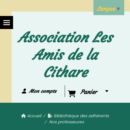
Langue
▼
Association Les
Amis de la
Cithare
Mon compte
Panier
Accueil
Bibliothèque des adhérents
Nos professeures