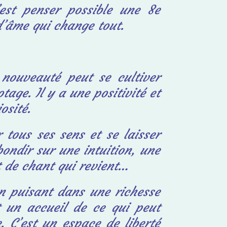
’est penser possible une 8e
 d’âme qui change tout.
a nouveauté peut se cultiver
age. Il y a une positivité et
osité.
r tous ses sens et se laisser
ondir sur une intuition, une
t de chant qui revient…
en puisant dans une richesse
st un accueil de ce qui peut
e. C’est un espace de liberté