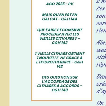
L’h
AGO 2025 - PV
Le
MAIS OU EN EST EN
sou
CALCAT - C&H 144
cer
rien
QUE FAIRE ET COMMENT
PROCEDER AVEC LES
VIEILLES CITHARES ? -
Ain
C&H 142
œu
1 VIEILLE CITHARE OBTIENT
cit
1 NOUVELLE VIE GRACE A
L'HYDROTHERAPIE - C&H
rép
142
Dan
DES QUESTION SUR
L'ACCORDAGE DES
cré
CITHARES A ACCORDS -
C&H 140
d’a
On 