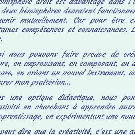
émisphère droit est davantage dans l’i
s
deux hémisphères devraient fonctionne
tenir mutuellement. Car pour être cr
taines
compétences et connaissances. L
.
si nous pouvons faire preuve de créa
vre,
en improvisant, en composant, en 
hare,
en créant un nouvel instrument, e
arer
mon psaltérion...
s une optique didactique, nous pou
ativité
en cherchant à apprendre autre
pprentissage,
en expérimentant une nouve
peut dire que la créativité, c’est une a