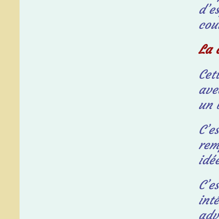
d’e
cou
La 
Cet
av
un 
C’e
rem
idé
C’e
int
adv