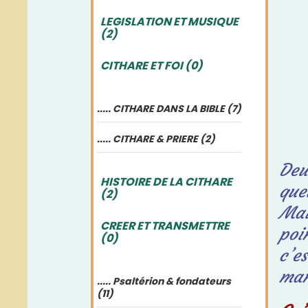
LEGISLATION ET MUSIQUE
(2)
CITHARE ET FOI (0)
..... CITHARE DANS LA BIBLE (7)
..... CITHARE & PRIERE (2)
Deu
HISTOIRE DE LA CITHARE
que
(2)
Mai
CREER ET TRANSMETTRE
poi
(0)
c’e
man
..... Psaltérion & fondateurs
(11)