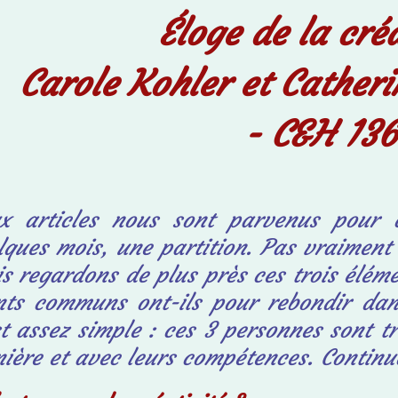
Éloge de la créa
Carole Kohler et Cathe
- C&H 136
x articles nous sont parvenus pour 
lques
mois, une partition. Pas vraiment 
s regardons de plus près ces trois éléme
nts communs ont-ils pour rebondir dan
st
assez simple : ces 3 personnes sont tr
ière
et avec leurs compétences. Continuo