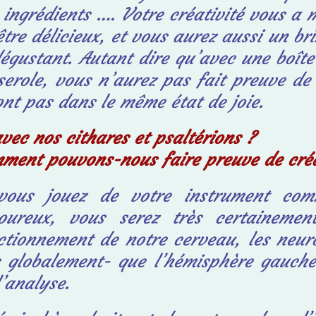
s ingrédients …. Votre créativité vous a 
être délicieux, et vous aurez aussi un br
dégustant. Autant dire qu’avec une boît
serole, vous n’aurez pas fait preuve de 
ont pas dans le même état de joie.
avec nos cithares et psaltérions ?
ment pouvons-nous faire preuve de créa
vous jouez de votre instrument com
oureux, vous serez très certainemen
ctionnement de notre cerveau, les neur
s globalement- que l’hémisphère gauche
l’analyse.