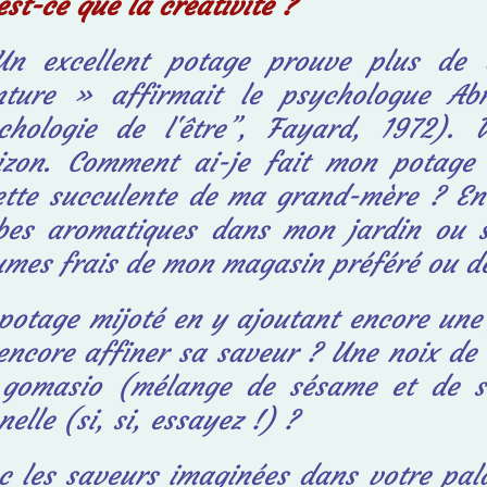
est-ce que la créativité ?
n excellent potage prouve plus de c
inture »
affirmait le psychologue A
chologie de
l'être”, Fayard, 1972). 
izon. Comment ai-je
fait mon potage 
ette succulente de ma
grand-mère ? En
bes aromatiques dans
mon jardin ou 
umes frais de mon magasin
préféré ou d
potage mijoté en y ajoutant encore un
encore affiner sa saveur ? Une noix de
gomasio (mélange de sésame et de 
nelle (si, si, essayez !) ?
c les saveurs imaginées dans votre pal