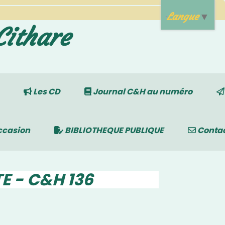
Langue
▼
Cithare
Les CD
Journal C&H au numéro
ccasion
BIBLIOTHEQUE PUBLIQUE
Conta
E - C&H 136