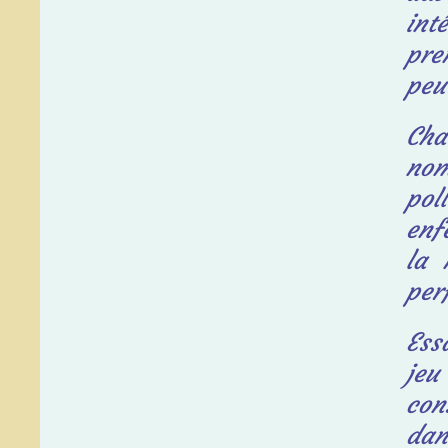
int
pre
peu
Cha
nom
pol
enf
la 
per
Ess
jeu
con
dan