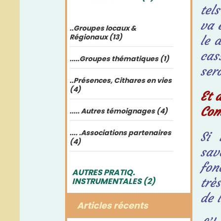
tel
va 
..Groupes locaux &
Régionaux (13)
le 
cas
.....Groupes thématiques (1)
ser
..Présences, Cithares en vies
(4)
Et 
Com
..... Autres témoignages (4)
.... .Associations partenaires
Si 
(4)
sav
fon
AUTRES PRATIQ.
trè
INSTRUMENTALES (2)
de 
Articles récents