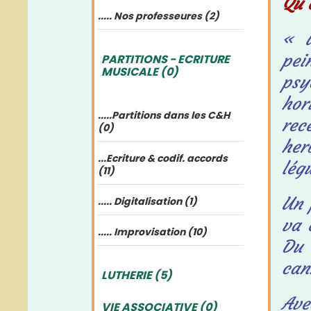
Qu’
..... Nos professeures (2)
« U
pe
PARTITIONS - ECRITURE
MUSICALE (0)
psy
hor
.....Partitions dans les C&H
rec
(0)
her
...Ecriture & codif. accords
lég
(11)
Un 
..... Digitalisation (1)
va 
..... Improvisation (10)
Du 
can
LUTHERIE (5)
Ave
VIE ASSOCIATIVE (0)