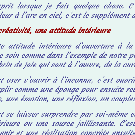
sprit
lorsque je fais quelque chose. C
leur à l’arc
en ciel, c’est le supplément
créativité, une attitude intérieure
te attitude intérieure d’ouverture à l
ec
soin comme dans l’exemple de notre pot
brin
de joie qui sont à l’œuvre, de la curi
st oser s’ouvrir à l’inconnu, c’est ouvri
plir comme une éponge pour ensuite reb
e,
une émotion, une réflexion, un couple
st se laisser surprendre par soi-même 
érieure ou une source jaillissante. C’e
enir
et une réalisation concrète ensuit