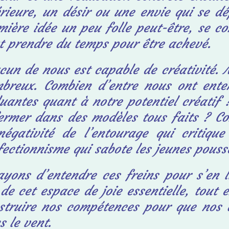
érieure, un
désir ou une envie qui se dé
mière idée un
peu folle peut-être, se co
t prendre du temps
pour être achevé.
cun de nous est capable de créativité. M
breux. Combien d’entre nous ont ente
luantes quant à notre potentiel créatif
ermer
dans des modèles tous faits ? Co
négativité de
l’entourage qui critiqu
fectionnisme qui sabote
les jeunes pousse
ayons d’entendre ces freins pour s’en l
 de
cet espace de joie essentielle, tout
struire
nos compétences pour que nos a
s le vent.